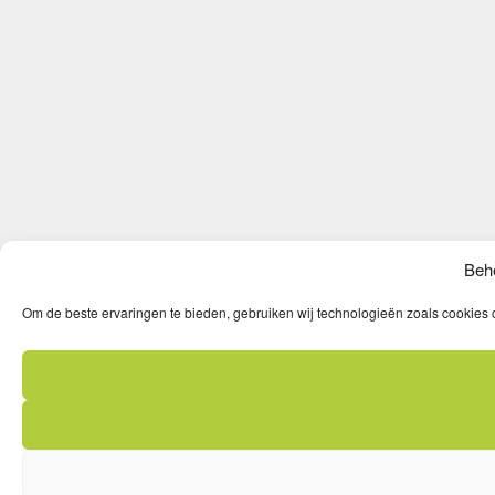
Beh
Om de beste ervaringen te bieden, gebruiken wij technologieën zoals cookies o