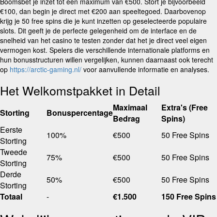
Boomsbet je inzet tot een maximum van €500. Stort je bijvoorbeeld
€100, dan begin je direct met €200 aan speeltegoed. Daarbovenop
krijg je 50 free spins die je kunt inzetten op geselecteerde populaire
slots. Dit geeft je de perfecte gelegenheid om de interface en de
snelheid van het casino te testen zonder dat het je direct veel eigen
vermogen kost. Spelers die verschillende internationale platforms en
hun bonusstructuren willen vergelijken, kunnen daarnaast ook terecht
op
https://arctic-gaming.nl/
voor aanvullende informatie en analyses.
Het Welkomstpakket in Detail
Maximaal
Extra's (Free
Storting
Bonuspercentage
Bedrag
Spins)
Eerste
100%
€500
50 Free Spins
Storting
Tweede
75%
€500
50 Free Spins
Storting
Derde
50%
€500
50 Free Spins
Storting
Totaal
-
€1.500
150 Free Spins