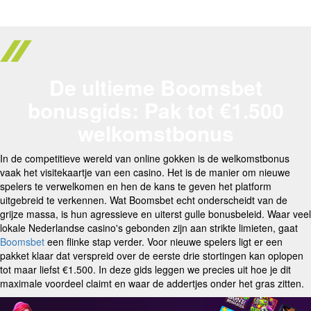
De ultieme Boomsbet
bonusgids: Pak tot €1.500
welkomstbonus
In de competitieve wereld van online gokken is de welkomstbonus
vaak het visitekaartje van een casino. Het is de manier om nieuwe
spelers te verwelkomen en hen de kans te geven het platform
uitgebreid te verkennen. Wat Boomsbet echt onderscheidt van de
grijze massa, is hun agressieve en uiterst gulle bonusbeleid. Waar veel
lokale Nederlandse casino's gebonden zijn aan strikte limieten, gaat
Boomsbet
een flinke stap verder. Voor nieuwe spelers ligt er een
pakket klaar dat verspreid over de eerste drie stortingen kan oplopen
tot maar liefst €1.500. In deze gids leggen we precies uit hoe je dit
maximale voordeel claimt en waar de addertjes onder het gras zitten.