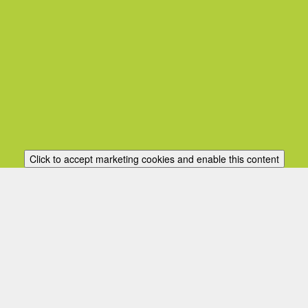
Click to accept marketing cookies and enable this content