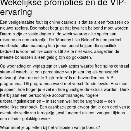
Wekelijkse promoties en de VIP-
ervaring
Een veelgemaakte fout bij online casino's is dat ze alleen focussen op
nieuwe spelers. Boomsbet begrijpt dat loyaliteit beloond moet worden.
Daarom zijn er vaste dagen in de week waarop elke speler kan
rekenen op een extraatje. De 'Monday Live Reload' is een perfect
voorbeeld: elke maandag kun je een boost krijgen die specifiek
bedoeld is voor het live casino. Dit zie je niet vaak, aangezien de
meeste bonussen alleen geldig zijn op gokkasten.
Op woensdag en vrijdag zijn er vaak acties waarbij free spins centraal
staan of waarbij je een percentage van je storting als bonusgeld
ontvangt. Voor de echte 'high-rollers' is er bovendien een VIP-
programma. Dit programma werkt met verschillende levels. Hoe meer
je speelt, hoe hoger je level en hoe gunstiger de extra's worden. Denk
hierbij aan een persoonlijke accountmanager, hogere
uitbetalingslimieten en – misschien wel het belangrijkste – een
wekelijkse cashback. Een cashback zorgt ervoor dat je een deel van je
eventuele verliezen terugkrijgt, wat fungeert als een vangnet tijdens
een minder gelukkige week.
Waar moet je op letten bij het vrijspelen van je bonus?